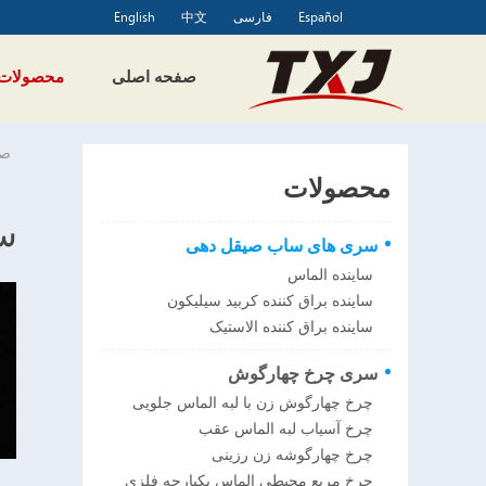
Español
فارسی
中文
English
صفحه اصلی
محصولات
صف
محصولات
س
سری های ساب صیقل دهی
ساینده الماس
ساینده براق کننده کربید سیلیکون
ساینده براق کننده الاستیک
سری چرخ چهارگوش
چرخ چهارگوش زن با لبه الماس جلویی
چرخ آسیاب لبه الماس عقب
چرخ چهارگوشه زن رزینی
چرخ مربع محیطی الماس یکپارچه فلزی